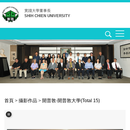
跳
實踐大學
董事長
到
SHIH CHIEN UNIVERSITY
主
要
內
容
區
首頁
>
攝影作品
>
開普敦-開普敦大學(Total 15)