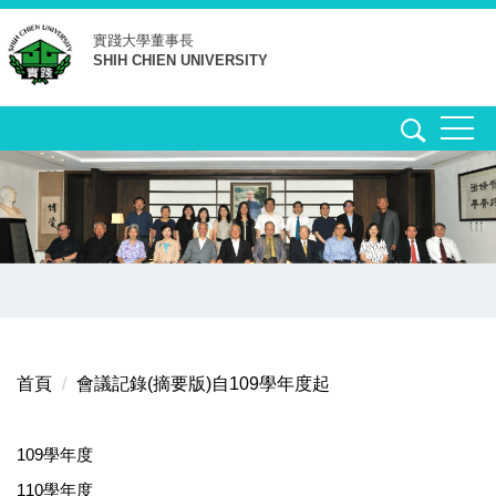
跳
實踐大學
董事長
到
SHIH CHIEN UNIVERSITY
主
要
內
容
區
首頁
會議記錄(摘要版)自109學年度起
109學年度
110學年度