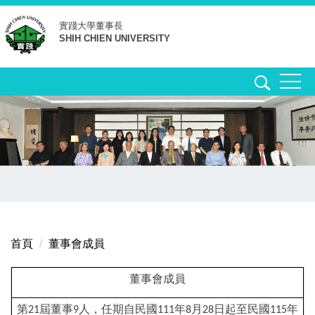
跳
實踐大學
董事長
到
SHIH CHIEN UNIVERSITY
主
要
內
容
區
首頁
董事會成員
董事會成員
第
屆董事
人，任期自民國
年
月
日起至民國
年
21
9
111
8
28
115