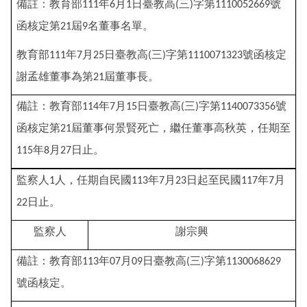
備註：教育部
年
月
日臺教高
三
字第
號
111
6
1
(
)
1110052669
函核定第
屆
名董事名單。
21
9
教育部
年
月
日臺教高
三
字第
號函核定
111
7
25
(
)
1110071323
謝孟雄董事為第
屆董事長。
21
備註：教育部
年
月
日臺教高
三
字第
號
114
7
15
(
)
1140073356
函核定第
屆董事何景賢死亡，繼任董事高秋英，任期至
21
年
月
日止。
115
8
27
監察人
人，任期自民國
年
月
日起至民國
年
月
1
113
7
23
117
7
日止。
22
監察人
謝宗興
備註：教育部
年
月
日臺教高
三
字第
113
07
09
(
)
1130068629
號函核定。