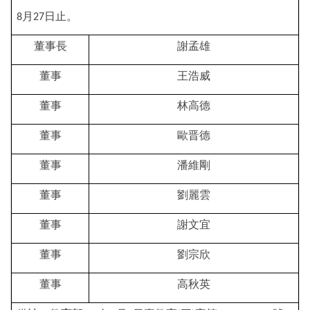
月
日止。
8
27
董事長
謝孟雄
董事
王浩威
董事
林高德
董事
歐晋德
董事
潘維剛
董事
劉麗雲
董事
謝文宜
董事
劉宗欣
董事
高秋英