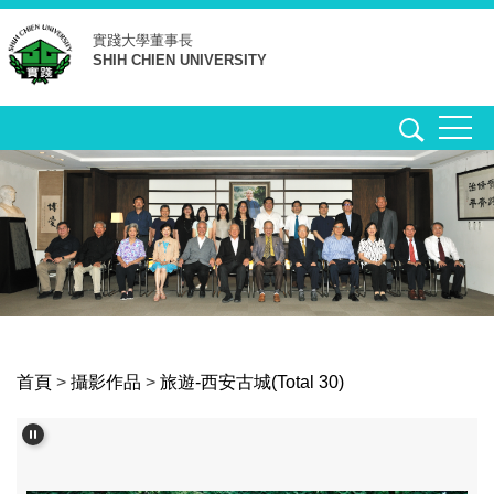
跳
實踐大學
董事長
到
SHIH CHIEN UNIVERSITY
主
要
內
容
區
首頁
>
攝影作品
>
旅遊-西安古城(Total 30)