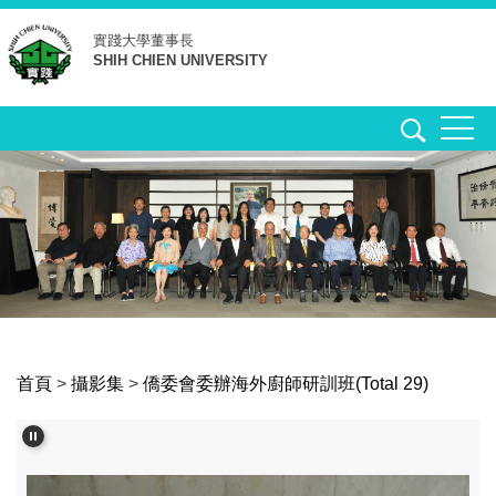
跳
實踐大學
董事長
到
SHIH CHIEN UNIVERSITY
主
要
內
容
區
首頁
>
攝影集
>
僑委會委辦海外廚師研訓班(Total 29)