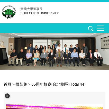
跳
實踐大學
董事長
到
SHIH CHIEN UNIVERSITY
主
要
內
容
區
首頁
>
攝影集
>
55周年校慶(台北校區)(Total 44)