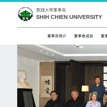
跳
實踐大學
董事長
到
SHIH CHIEN UNIVERSITY
主
要
內
容
董事長簡介
董事會成員
董
區