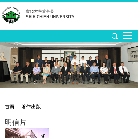
跳
實踐大學
董事長
到
SHIH CHIEN UNIVERSITY
主
要
內
容
區
首頁
著作出版
明信片