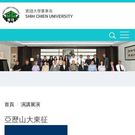
跳
實踐大學
董事長
到
SHIH CHIEN UNIVERSITY
主
要
內
容
區
首頁
演講展演
亞歷山大東征